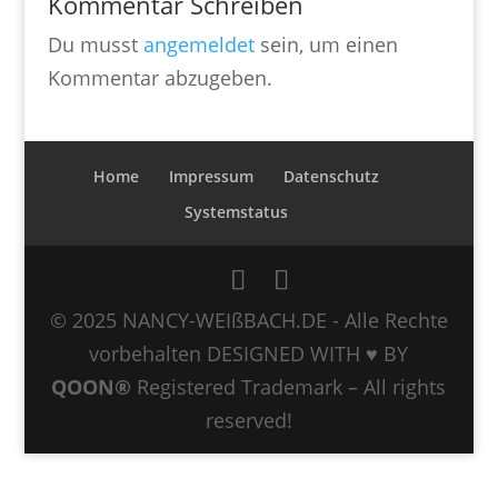
Kommentar Schreiben
Du musst
angemeldet
sein, um einen
Kommentar abzugeben.
Home
Impressum
Datenschutz
Systemstatus
© 2025 NANCY-WEIßBACH.DE - Alle Rechte
vorbehalten DESIGNED WITH ♥ BY
QOON®
Registered Trademark – All rights
reserved!