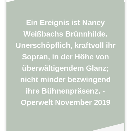
Ein Ereignis ist Nancy
Weißbachs Brünnhilde.
Unerschöpflich, kraftvoll ihr
Sopran, in der Höhe von
überwältigendem Glanz;
nicht minder bezwingend
ihre Bühnenpräsenz. -
Operwelt November 2019