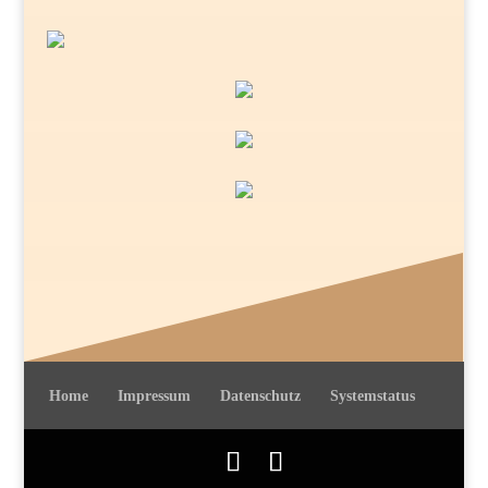
Home
Impressum
Datenschutz
Systemstatus