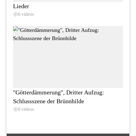
Lieder
6 videos
"Götterdämmerung", Dritter Aufzug:
Schlussszene der Brünnhilde
0 videos