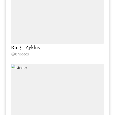
Ring - Zyklus
8 videos