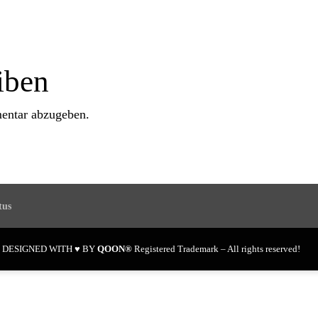
iben
entar abzugeben.
tus
en DESIGNED WITH ♥ BY
QOON®
Registered Trademark – All rights reserved!