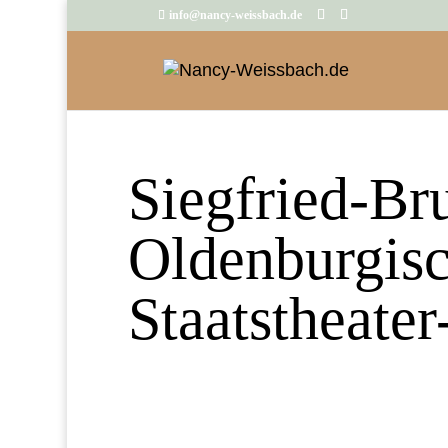
info@nancy-weissbach.de
Siegfried-Br
Oldenburgisc
Staatstheater