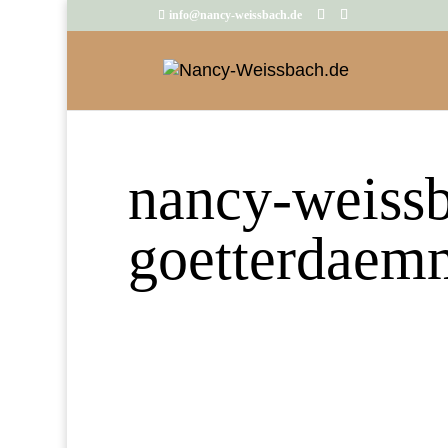
info@nancy-weissbach.de
nancy-weiss
goetterdaem