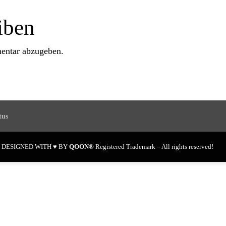
iben
entar abzugeben.
tus
en DESIGNED WITH ♥ BY
QOON®
Registered Trademark – All rights reserved!