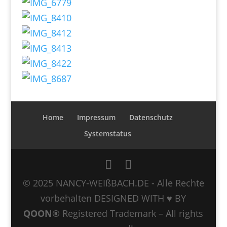
Home
Impressum
Datenschutz
Systemstatus
© 2025 NANCY-WEIßBACH.DE - Alle Rechte
vorbehalten DESIGNED WITH ♥ BY
QOON®
Registered Trademark – All rights